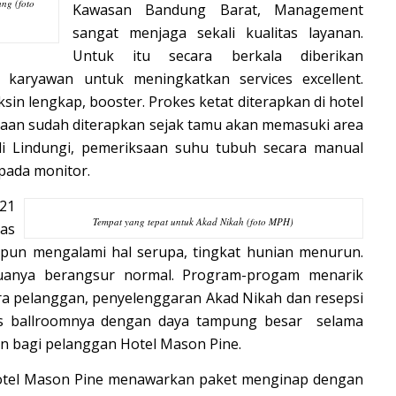
ung (foto
Kawasan Bandung Barat, Management
sangat menjaga sekali kualitas layanan.
Untuk itu secara berkala diberikan
p karyawan untuk meningkatkan services excellent.
in lengkap, booster. Prokes ketat diterapkan di hotel
saan sudah diterapkan sejak tamu akan memasuki area
uli Lindungi, pemeriksaan suhu tubuh secara manual
pada monitor.
021
Tempat yang tepat untuk Akad Nikah (foto MPH)
bas
 pun mengalami hal serupa, tingkat hunian menurun.
uanya berangsur normal. Program-progam menarik
ara pelanggan, penyelenggaran Akad Nikah dan resepsi
as ballroomnya dengan daya tampung besar selama
 bagi pelanggan Hotel Mason Pine.
Hotel Mason Pine menawarkan paket menginap dengan