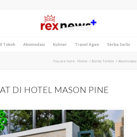
il Tokoh
Akomodasi
Kuliner
Travel Agen
Serba Serbi
You are here:
Home
/
Berita Terkini
/
Akomodasi
EAT DI HOTEL MASON PINE