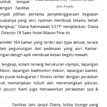
untuk tempat
(foto Joseph)
engan fasilitas
enjadi pilihan pertama penyelenggaraan kegiatan
 suasanya yang asri, nyaman membuat tetamu betah
t lengkap,” Diana Rahmawati S.STP menjelaskan. Diana
irector Of Sales Hotel Mason Pine ini.
iliki 164 kamar yang terdiri dari type deluxe, terace
lam pegunungan dan pedesaan yang asri. Kamar-
dengan design apik membuat kesan begitu mewah.
ng lengkap, kolam renang berukuran olympic, lapangan
utdoor, lapangan badminton indoor, lapangan basket,
 dan pusat kebugaran / fitness center dengan peralatan
ntuk memanjakan tubuh dan menenangkan pikiran,
am jacuzzi. Kami juga menawarkan perawatan spa &
Fasilitas lain, lanjut Diana, lobby lounge yang