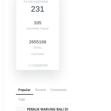
LIVE VISITORS
231
335
VISITORS TODAY
2655166
TOTAL
VISITORS
Popular
Recent
Comments
Tags
PEMILIK WARUNG BALI DI