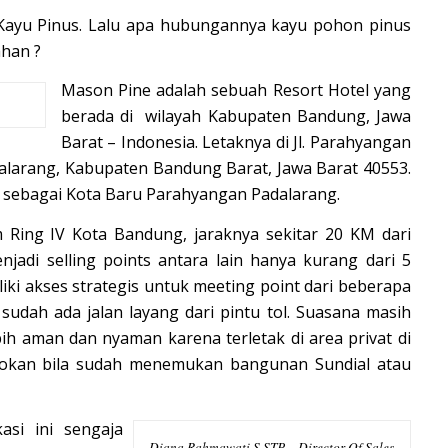
 Kayu Pinus. Lalu apa hubungannya kayu pohon pinus
han ?
Mason Pine adalah sebuah Resort Hotel yang
berada di wilayah Kabupaten Bandung, Jawa
Barat – Indonesia. Letaknya di Jl. Parahyangan
dalarang, Kabupaten Bandung Barat, Jawa Barat 40553.
u sebagai Kota Baru Parahyangan Padalarang.
m Ring IV Kota Bandung, jaraknya sekitar 20 KM dari
jadi selling points antara lain hanya kurang dari 5
liki akses strategis untuk meeting point dari beberapa
 sudah ada jalan layang dari pintu tol. Suasana masih
bih aman dan nyaman karena terletak di area privat di
tokan bila sudah menemukan bangunan Sundial atau
asi ini sengaja
Diana Rahmawati S.STP – Director Of Sales