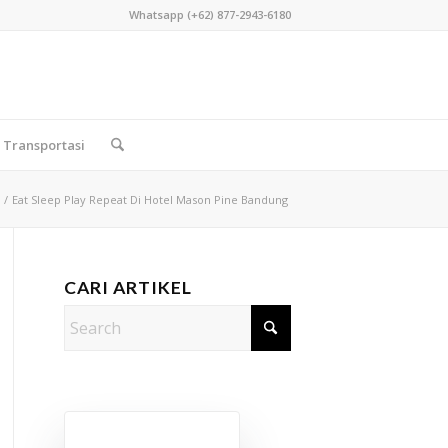
Whatsapp (+62) 877-2943-6180
Transportasi
/
Eat Sleep Play Repeat Di Hotel Mason Pine Bandung
CARI ARTIKEL