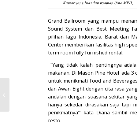
Kamar yang luas dan nyaman (foto MPH)
Grand Ballroom yang mampu menamp
Sound System dan Best Meeting Fac
pilihan lagu Indonesia, Barat dan Ma
Center memberikan fasilitas high spe
term room fully furnished rental.
“Yang tidak kalah pentingnya adala
makanan. Di Mason Pine Hotel ada 3 o
untuk menikmati Food and Beverages, 
TAUFIK UDJO RESMI
dan Awan Eight dengan cita rasa yan
DILANTIK SEBAGAI
andalan dengan suasana sekitar yan
LOKOMOTIF PUTRI
hanya sekedar dirasakan saja tapi ni
JABAR
penikmatnya’” kata Diana sambil 
resto.