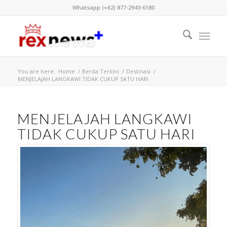
Whatsapp (+62) 877-2943-6180
You are here:
Home
/
Berita Terkini
/
Destinasi
/
MENJELAJAH LANGKAWI TIDAK CUKUP SATU HARI
MENJELAJAH LANGKAWI
TIDAK CUKUP SATU HARI