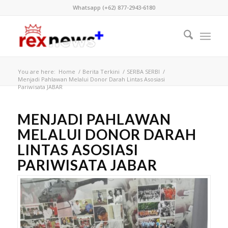
Whatsapp (+62) 877-2943-6180
You are here:
Home
/
Berita Terkini
/
SERBA SERBI
/
Menjadi Pahlawan Melalui Donor Darah Lintas Asosiasi
Pariwisata JABAR
MENJADI PAHLAWAN
MELALUI DONOR DARAH
LINTAS ASOSIASI
PARIWISATA JABAR