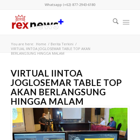
Whatsapp (+62) 877-2943-6180
You are here:
Home
/
Berita Terkini
/
VIRTUAL IINTOA JOGLOSEMAR TABLE TOP AKAN
BERLANGSUNG HINGGA MALAM
VIRTUAL IINTOA
JOGLOSEMAR TABLE TOP
AKAN BERLANGSUNG
HINGGA MALAM