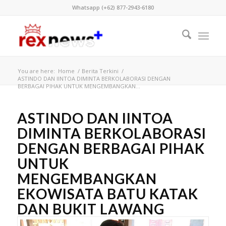
Whatsapp (+62) 877-2943-6180
You are here:
Home
/
Berita Terkini
/
ASTINDO DAN IINTOA DIMINTA BERKOLABORASI DENGAN
BERBAGAI PIHAK UNTUK MENGEMBANGKAN...
ASTINDO DAN IINTOA
DIMINTA BERKOLABORASI
DENGAN BERBAGAI PIHAK
UNTUK
MENGEMBANGKAN
EKOWISATA BATU KATAK
DAN BUKIT LAWANG