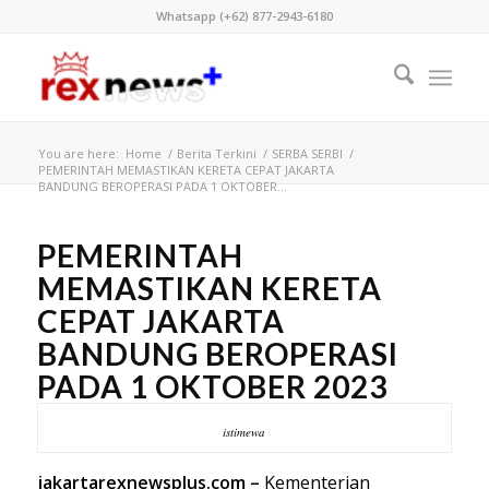
Whatsapp (+62) 877-2943-6180
You are here:
Home
/
Berita Terkini
/
SERBA SERBI
/
PEMERINTAH MEMASTIKAN KERETA CEPAT JAKARTA
BANDUNG BEROPERASI PADA 1 OKTOBER...
PEMERINTAH
MEMASTIKAN KERETA
CEPAT JAKARTA
BANDUNG BEROPERASI
PADA 1 OKTOBER 2023
istimewa
jakartarexnewsplus.com –
Kementerian