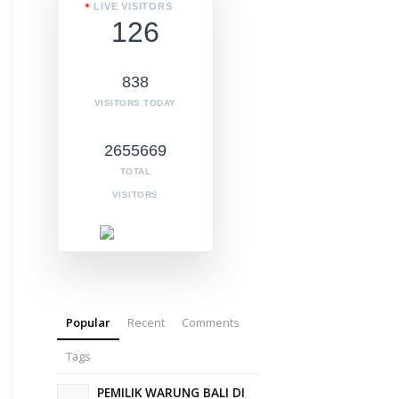
LIVE VISITORS
126
838
VISITORS TODAY
2655669
TOTAL
VISITORS
Popular
Recent
Comments
Tags
PEMILIK WARUNG BALI DI