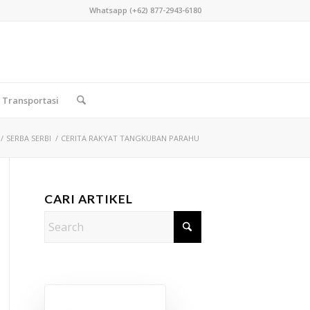
Whatsapp (+62) 877-2943-6180
Transportasi
/
SERBA SERBI
/
CERITA RAKYAT TANGKUBAN PARAHU
CARI ARTIKEL