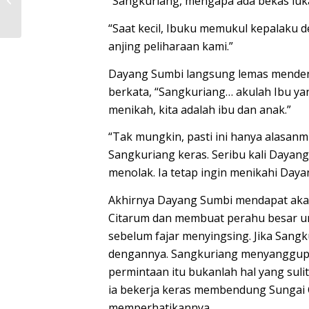
“Sangkuriang, mengapa ada bekas luk
TERSENYUM
“Saat kecil, Ibuku memukul kepalaku 
anjing peliharaan kami.”
Dayang Sumbi langsung lemas mendeng
berkata, “Sangkuriang… akulah Ibu ya
menikah, kita adalah ibu dan anak.”
“Tak mungkin, pasti ini hanya alasan
Sangkuriang keras. Seribu kali Dayan
menolak. Ia tetap ingin menikahi Daya
Akhirnya Dayang Sumbi mendapat aka
Citarum dan membuat perahu besar un
sebelum fajar menyingsing. Jika Sang
dengannya. Sangkuriang menyanggupi 
permintaan itu bukanlah hal yang suli
ia bekerja keras membendung Sungai C
memperhatikannya.