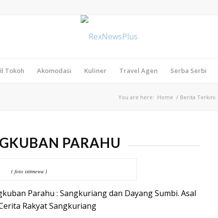
il Tokoh
Akomodasi
Kuliner
Travel Agen
Serba Serbi
You are here:
Home
/
Berita Terkini
NGKUBAN PARAHU
( foto istimewa )
gkuban Parahu : Sangkuriang dan Dayang Sumbi. Asal
erita Rakyat Sangkuriang