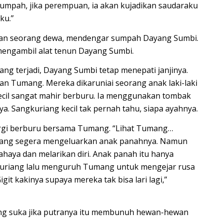
umpah, jika perempuan, ia akan kujadikan saudaraku
ku.”
isan seorang dewa, mendengar sumpah Dayang Sumbi.
 mengambil alat tenun Dayang Sumbi.
ng terjadi, Dayang Sumbi tetap menepati janjinya.
n Tumang. Mereka dikaruniai seorang anak laki-laki
cil sangat mahir berburu. Ia menggunakan tombak
 Sangkuriang kecil tak pernah tahu, siapa ayahnya.
pergi berburu bersama Tumang. “Lihat Tumang…
iang segera mengeluarkan anak panahnya. Namun
ahaya dan melarikan diri. Anak panah itu hanya
kuriang lalu menguruh Tumang untuk mengejar rusa
git kakinya supaya mereka tak bisa lari lagi,”
ng suka jika putranya itu membunuh hewan-hewan