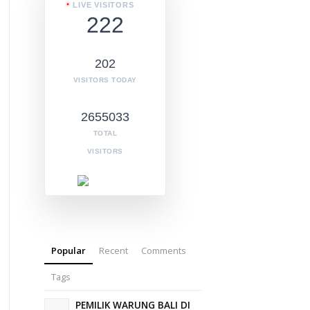
LIVE VISITORS
222
202
VISITORS TODAY
2655033
TOTAL
VISITORS
Popular
Recent
Comments
Tags
PEMILIK WARUNG BALI DI