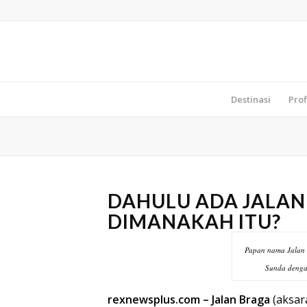
Destinasi
Prof
DAHULU ADA JALAN 
DIMANAKAH ITU?
Papan nama Jalan 
Sunda dengan
rexnewsplus.com –
Jalan Braga
(
aksar