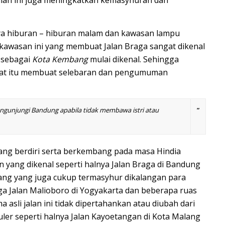
r jalan ini juga meningkatkan kemasyhuran dan
ya hiburan – hiburan malam dan kawasan lampu
kawasan ini yang membuat Jalan Braga sangat dikenal
sebagai
Kota Kembang
mulai dikenal. Sehingga
at itu membuat selebaran dan pengumuman
engunjungi Bandung apabila tidak membawa istri atau
”
yang berdiri serta berkembang pada masa
Hindia
lan yang dikenal seperti halnya Jalan Braga di Bandung
ang
yang juga cukup termasyhur dikalangan para
ga
Jalan Malioboro
di
Yogyakarta
dan beberapa ruas
asli jalan ini tidak dipertahankan atau diubah dari
er seperti halnya Jalan Kayoetangan di Kota Malang