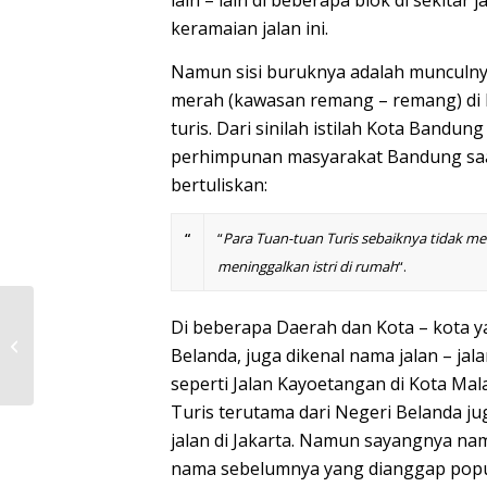
lain – lain di beberapa blok di sekita
keramaian jalan ini.
Namun sisi buruknya adalah munculn
merah (kawasan remang – remang) di 
turis. Dari sinilah istilah Kota
Bandung
perhimpunan masyarakat Bandung sa
bertuliskan:
“
“
Para Tuan-tuan Turis sebaiknya tidak m
meninggalkan istri di rumah
“.
SELAIN BATIK, INILAH
Di beberapa Daerah dan Kota – kota 
KEBUDAYAAN KOTA
Belanda
, juga dikenal nama jalan – ja
CIREBON YANG
MENARIK UNTUK
seperti
Jalan Kayoetangan
di Kota
Mal
DILIHAT
Turis terutama dari Negeri
Belanda
ju
jalan di
Jakarta
. Namun sayangnya nama 
nama sebelumnya yang dianggap popul