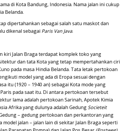
tama di Kota
Bandung
,
Indonesia
. Nama jalan ini cukup
ia Belanda
.
etap dipertahankan sebagai salah satu maskot dan
lu dikenal sebagai
Paris Van Java
.
an kiri Jalan Braga terdapat komplek toko yang
sitektur dan tata Kota yang tetap mempertahankan ciri
 Kuno pada masa Hindia Belanda. Tata letak pertokoan
engikuti model yang ada di Eropa sesuai dengan
 itu (1920 – 1940 an) sebagai Kota mode yang
Paris pada saat itu. Di antara pertokoan tersebut
ektur lama adalah pertokoan Sarinah, Apotek Kimia
sia Afrika yang dulunya adalah Gedung
Societeit
dan Gedung – gedung pertokoan dan perkantoran yang
 model jalan – jalan lain di sekitar Jalan Braga seperti
 Jalan Parapatan Pompa) dan Jalan Pos Besar
(Postweg)