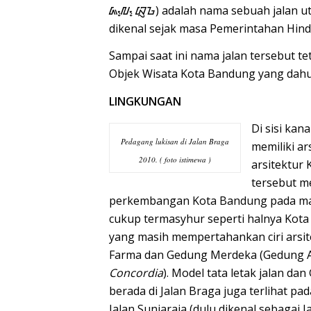
ᮏ᮪ᮜ᮪ ᮘᮢᮌ) adalah nama sebuah jalan u
dikenal sejak masa Pemerintahan
Hind
Sampai saat ini nama jalan tersebut t
Objek Wisata Kota Bandung yang dahu
LINGKUNGAN
Di sisi kan
Pedagang lukisan di Jalan Braga
memiliki ar
2010. ( foto istimewa )
arsitektur
tersebut m
perkembangan Kota Bandung pada masa
cukup termasyhur seperti halnya Kota 
yang masih mempertahankan ciri arsit
Farma dan Gedung Merdeka (Gedung A
Concordia
). Model tata letak jalan 
berada di Jalan Braga juga terlihat pada
Jalan Suniaraja (dulu dikenal sebagai