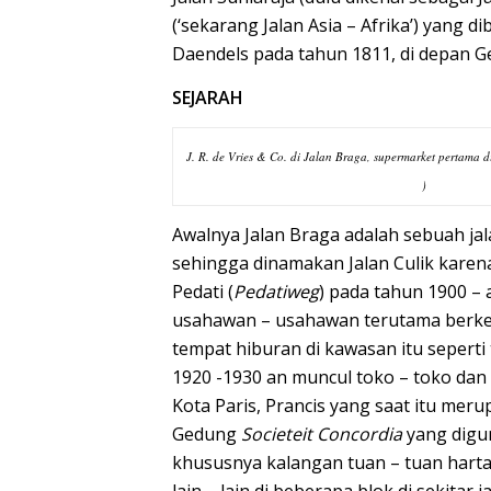
(‘sekarang Jalan Asia – Afrika’) yang
Daendels pada tahun 1811, di depan 
SEJARAH
J. R. de Vries & Co. di Jalan Braga, supermarket pertama d
)
Awalnya Jalan Braga adalah sebuah ja
sehingga dinamakan Jalan Culik karena
Pedati (
Pedatiweg
) pada tahun 1900 – 
usahawan – usahawan terutama berk
tempat hiburan di kawasan itu sepert
1920 -1930 an muncul toko – toko dan 
Kota Paris,
Prancis
yang saat itu meru
Gedung
Societeit Concordia
yang digu
khususnya kalangan tuan – tuan hart