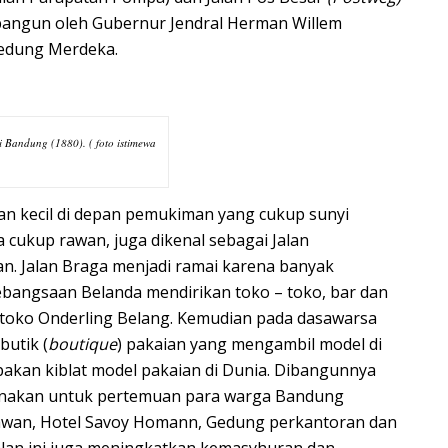
 dibangun oleh Gubernur Jendral Herman Willem
Gedung Merdeka.
i Bandung (1880). ( foto istimewa
lan kecil di depan pemukiman yang cukup sunyi
 cukup rawan, juga dikenal sebagai Jalan
an. Jalan Braga menjadi ramai karena banyak
ebangsaan Belanda mendirikan
toko – toko
, bar dan
i toko Onderling Belang. Kemudian pada dasawarsa
butik (
boutique
) pakaian yang mengambil model di
pakan kiblat model pakaian di Dunia. Dibangunnya
nakan untuk pertemuan para warga Bandung
awan,
Hotel Savoy Homann
, Gedung perkantoran dan