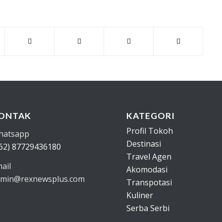
ONTAK
KATEGORI
Profil Tokoh
hatsapp
Destinasi
62) 87729436180
Travel Agen
ail
Akomodasi
min@rexnewsplus.com
Transpotasi
Kuliner
Serba Serbi