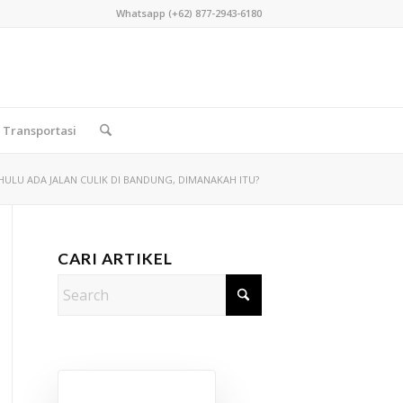
Whatsapp (+62) 877-2943-6180
Transportasi
HULU ADA JALAN CULIK DI BANDUNG, DIMANAKAH ITU?
CARI ARTIKEL