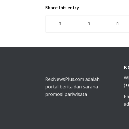
Share this entry
K
W
RexNewsPlus.com adalah
(+
portal berita dan sarana
promosi pariwisata
Em
ad