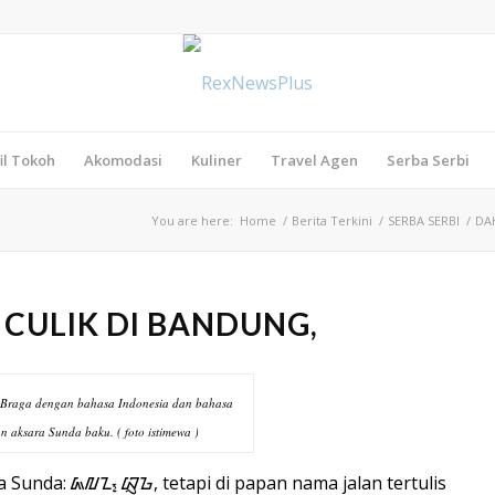
il Tokoh
Akomodasi
Kuliner
Travel Agen
Serba Serbi
You are here:
Home
/
Berita Terkini
/
SERBA SERBI
/
DA
CULIK DI BANDUNG,
Braga dengan bahasa Indonesia dan bahasa
 aksara Sunda baku. ( foto istimewa )
a Sunda
: ᮏᮜᮔ᮪ ᮘᮢᮌ, tetapi di papan nama jalan tertulis