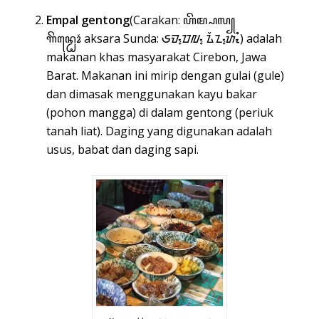
Empal gentong
(
Carakan
: ꦲꦼꦩ꧀ꦥꦭ꧀
ꦒꦼꦤ꧀ꦛꦺꦴꦁ
aksara Sunda
: ᮈᮙ᮪ᮕᮜ᮪ ᮍᮨᮔ᮪ᮒᮧᮀ) adalah
makanan khas masyarakat
Cirebon
,
Jawa
Barat
. Makanan ini mirip dengan
gulai
(gule)
dan dimasak menggunakan kayu bakar
(pohon mangga) di dalam gentong (periuk
tanah liat). Daging yang digunakan adalah
usus, babat dan daging sapi.