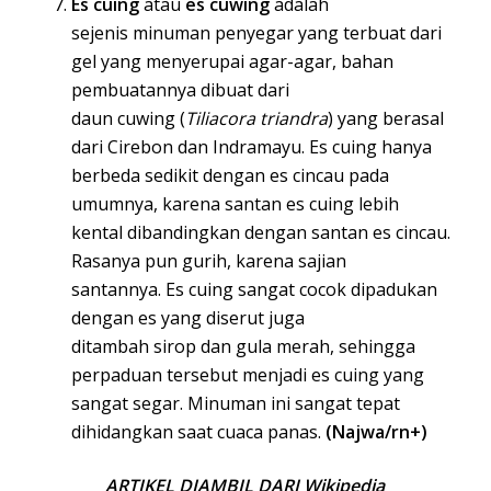
Es cuing
atau
es cuwing
adalah
sejenis
minuman
penyegar yang terbuat dari
gel yang menyerupai
agar-agar
, bahan
pembuatannya dibuat dari
daun
cuwing
(
Tiliacora triandra
) yang berasal
dari
Cirebon
dan
Indramayu
. Es cuing hanya
berbeda sedikit dengan es cincau pada
umumnya, karena
santan
es cuing lebih
kental dibandingkan dengan
santan
es cincau
.
Rasanya pun
gurih
, karena sajian
santannya. Es cuing sangat cocok dipadukan
dengan es yang diserut juga
ditambah
sirop
dan
gula merah
, sehingga
perpaduan tersebut menjadi es cuing yang
sangat segar. Minuman ini sangat tepat
dihidangkan saat cuaca panas.
(Najwa/rn+)
ARTIKEL DIAMBIL DARI Wikipedia