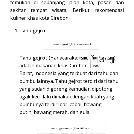
temukan di sepanjang jalan kota, pasar, dan
sekitar tempat wisata. Berikut rekomendasi
kuliner khas kota Cirebon:
Tahu gejrot
Tahu gejrot ( foto istimewa )
Tahu gejrot
(Hanacaraka: ꦠꦲꦸ​ꦒꦼꦗꦿꦺꦴꦠ꧀)
adalah makanan khas
Cirebon
,
Jawa
Barat
,
Indonesia
yang terbuat dari
tahu
dan
bumbu lainnya. Tahu gejrot terdiri dari tahu
yang sudah digoreng kemudian dipotong
agak kecil lalu dimakan dengan kuah yang
bumbunya terdiri dari
cabai
,
bawang
putih
,
bawang merah
, dan gula.
Empal gentong ( foto istimewa )