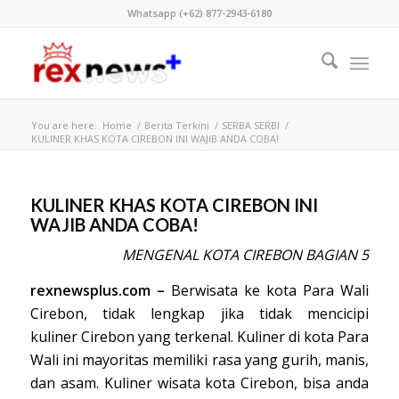
Whatsapp (+62) 877-2943-6180
You are here:
Home
/
Berita Terkini
/
SERBA SERBI
/
KULINER KHAS KOTA CIREBON INI WAJIB ANDA COBA!
KULINER KHAS KOTA CIREBON INI
WAJIB ANDA COBA!
MENGENAL KOTA CIREBON BAGIAN 5
rexnewsplus.com –
Berwisata ke kota Para Wali
Cirebon, tidak lengkap jika tidak mencicipi
kuliner
Cirebon yang terkenal. Kuliner di kota Para
Wali ini mayoritas memiliki rasa yang gurih, manis,
dan asam. Kuliner wisata kota Cirebon, bisa anda