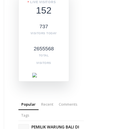
LIVE VISITORS
152
737
VISITORS TODAY
2655568
TOTAL
VISITORS
Popular
Recent
Comments
Tags
PEMILIK WARUNG BALI DI