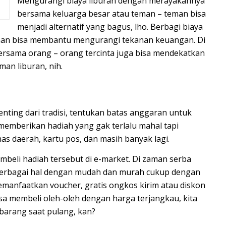
Mengurangi biaya liburan dengan merayakannya
bersama keluarga besar atau teman – teman bisa
menjadi alternatif yang bagus, lho. Berbagi biaya
nan bisa membantu mengurangi tekanan keuangan. Di
ersama orang – orang tercinta juga bisa mendekatkan
n liburan, nih.
enting dari tradisi, tentukan batas anggaran untuk
a memberikan hadiah yang gak terlalu mahal tapi
as daerah, kartu pos, dan masih banyak lagi.
membeli hadiah tersebut di e-market. Di zaman serba
i berbagai hal dengan mudah dan murah cukup dengan
emanfaatkan voucher, gratis ongkos kirim atau diskon
isa membeli oleh-oleh dengan harga terjangkau, kita
arang saat pulang, kan?