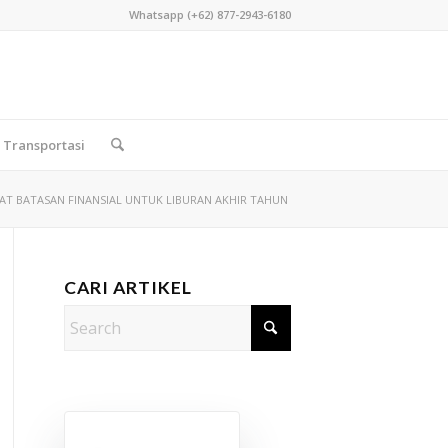
Whatsapp (+62) 877-2943-6180
Transportasi
T BATASAN FINANSIAL UNTUK LIBURAN AKHIR TAHUN
CARI ARTIKEL