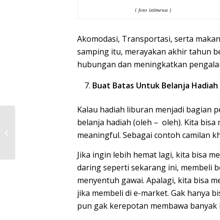
( foto istimewa )
Akomodasi, Transportasi, serta maka
samping itu, merayakan akhir tahun b
hubungan dan meningkatkan pengalama
Buat Batas Untuk Belanja Hadiah
Kalau hadiah liburan menjadi bagian p
MENGENAL WARISAN
belanja hadiah (oleh – oleh). Kita bis
SEJARAH ERA KOLONIAL
meaningful. Sebagai contoh camilan kh
BELANDA, KOTA TUA
JAKARTA
Jika ingin lebih hemat lagi, kita bisa 
daring seperti sekarang ini, membel
menyentuh gawai. Apalagi, kita bisa m
jika membeli di e-market. Gak hanya b
pun gak kerepotan membawa banyak b