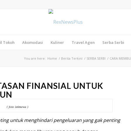
il Tokoh
Akomodasi
Kuliner
Travel Agen
Serba Serbi
You are here:
Home
/
Berita Terkini
/
SERBA SERBI
/
CARA MEMBUA
ASAN FINANSIAL UNTUK
HUN
( foto istimewa )
ting untuk menghindari pengeluaran yang gak penting