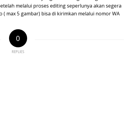
setelah melalui proses editing seperlunya akan segera
o ( max 5 gambar) bisa di kirimkan melalui nomor WA
0
REPLIES