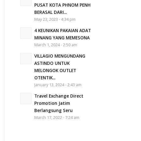
PUSAT KOTA PHNOM PENH
BERASAL DARI...
May 23, 2023 - 4:34 pm
4 KEUNIKAN PAKAIAN ADAT
MINANG YANG MEMESONA
March 1, 2024 - 2:50 am
VILLAGIO MENGUNDANG
ASTINDO UNTUK
MELONGOK OUTLET
OTENTIK...
January 13, 2024 - 2:43 am
Travel Exchange Direct
Promotion Jatim
Berlangsung Seru
March 17, 2022 - 7:24 am