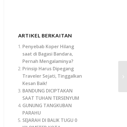
ARTIKEL BERKAITAN
Penyebab Koper Hilang
saat di Bagasi Bandara,
Pernah Mengalaminya?
Prinsip Harus Dipegang
Traveler Sejati, Tinggalkan
Kesan Baik!
BANDUNG DICIPTAKAN
SAAT TUHAN TERSENYUM
GUNUNG TANGKUBAN
PARAHU
SEJARAH DI BALIK TUGU 0