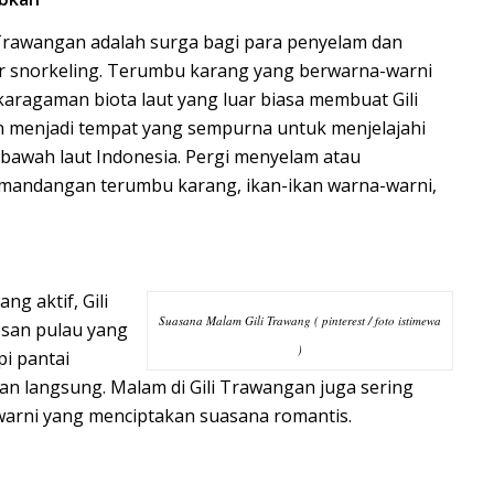
 Trawangan adalah surga bagi para penyelam dan
 snorkeling. Terumbu karang yang berwarna-warni
aragaman biota laut yang luar biasa membuat Gili
 menjadi tempat yang sempurna untuk menjelajahi
bawah laut Indonesia. Pergi menyelam atau
emandangan terumbu karang, ikan-ikan warna-warni,
g aktif, Gili
Suasana Malam Gili Trawang ( pinterest / foto istimewa
san pulau yang
)
pi pantai
n langsung. Malam di Gili Trawangan juga sering
-warni yang menciptakan suasana romantis.