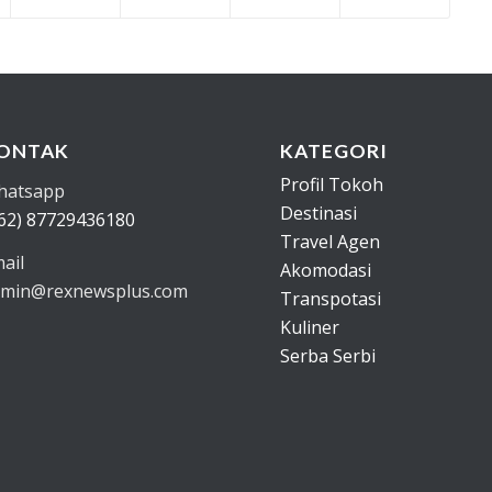
ONTAK
KATEGORI
Profil Tokoh
hatsapp
Destinasi
62) 87729436180
Travel Agen
ail
Akomodasi
min@rexnewsplus.com
Transpotasi
Kuliner
Serba Serbi