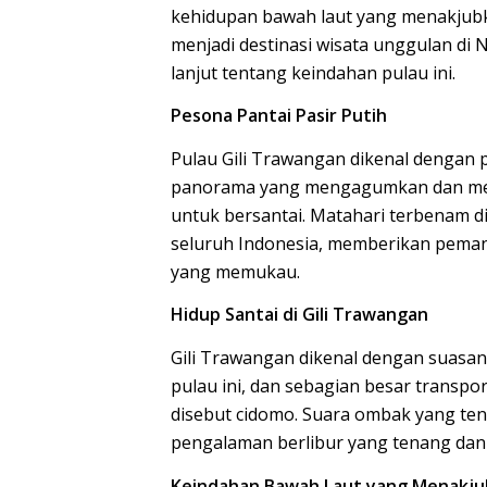
kehidupan bawah laut yang menakjubk
menjadi destinasi wisata unggulan di 
lanjut tentang keindahan pulau ini.
Pesona Pantai Pasir Putih
Pulau Gili Trawangan dikenal dengan 
panorama yang mengagumkan dan me
untuk bersantai. Matahari terbenam di 
seluruh Indonesia, memberikan pema
yang memukau.
Hidup Santai di Gili Trawangan
Gili Trawangan dikenal dengan suasan
pulau ini, dan sebagian besar transpo
disebut cidomo. Suara ombak yang ten
pengalaman berlibur yang tenang dan
Keindahan Bawah Laut yang Menakj