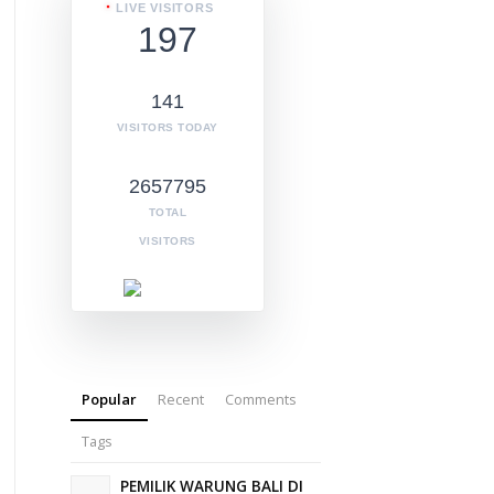
LIVE VISITORS
197
141
VISITORS TODAY
2657795
TOTAL
VISITORS
Popular
Recent
Comments
Tags
PEMILIK WARUNG BALI DI