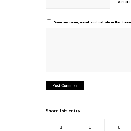
Website
Save my name, email, and website in this brows
Share this entry