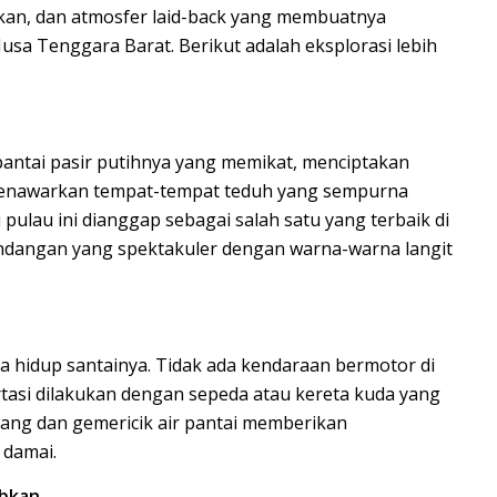
an, dan atmosfer laid-back yang membuatnya
Nusa Tenggara Barat. Berikut adalah eksplorasi lebih
pantai pasir putihnya yang memikat, menciptakan
nawarkan tempat-tempat teduh yang sempurna
pulau ini dianggap sebagai salah satu yang terbaik di
ndangan yang spektakuler dengan warna-warna langit
a hidup santainya. Tidak ada kendaraan bermotor di
rtasi dilakukan dengan sepeda atau kereta kuda yang
ang dan gemericik air pantai memberikan
 damai.
ubkan