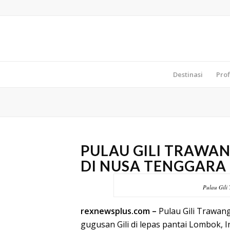
Destinasi
Prof
PULAU GILI TRAWA
DI NUSA TENGGARA
Pulau Gili 
rexnewsplus.com
–
Pulau Gili Trawang
gugusan Gili di lepas pantai Lombok