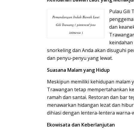
Pulau Gili
Pemandangan Indah Bawah Laut
penggemar
Gili Trawang ( pinterest/ foto
dan keanek
istimewa )
Trawangan
keindahan 
snorkeling dan Anda akan disuguhi p
dan penyu-penyu yang lewat.
Suasana Malam yang Hidup
Meskipun memiliki kehidupan malam yan
Trawangan tetap mempertahankan ke
ramah dan santai. Restoran dan bar te
menawarkan hidangan lezat dan hibura
dihiasi dengan lentera-lentera warna
Ekowisata dan Keberlanjutan