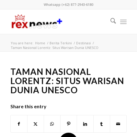
Whatsapp (+62) 877-2943-6180
You are here:
Home
/
Berita Terkini
/
Destinasi
/
Taman Nasional Lorentz: Situs Warisan Dunia UNESCO
TAMAN NASIONAL
LORENTZ: SITUS WARISAN
DUNIA UNESCO
Share this entry