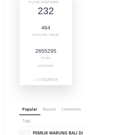
LIVE VISITORS
232
464
VISITORS TODAY
2655295
TOTAL
VISITORS
Popular
Recent
Comments
Tags
PEMILIK WARUNG BALI DI