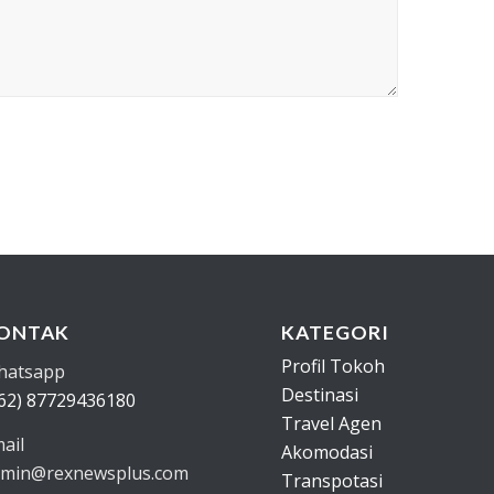
ONTAK
KATEGORI
Profil Tokoh
hatsapp
Destinasi
62) 87729436180
Travel Agen
ail
Akomodasi
min@rexnewsplus.com
Transpotasi