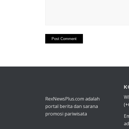
K
W
RexNewsPlus.com adalah
(+
portal berita dan sarana
promosi pariwisata
Em
ad