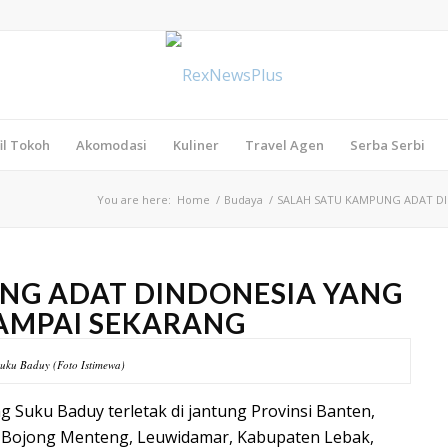
il Tokoh
Akomodasi
Kuliner
Travel Agen
Serba Serbi
You are here:
Home
/
Budaya
/
SALAH SATU KAMPUNG ADAT DI
NG ADAT DINDONESIA YANG
AMPAI SEKARANG
uku Baduy (Foto Istimewa)
Suku Baduy terletak di jantung Provinsi Banten,
, Bojong Menteng, Leuwidamar, Kabupaten Lebak,