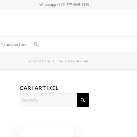
Whatsapp (+62) 877-2943-6180
Transportasi
You are here:
Home
/
kota cirebon
CARI ARTIKEL