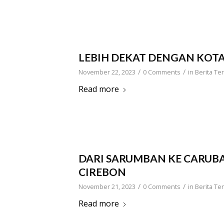
LEBIH DEKAT DENGAN KOTA
/
/
November 22, 2023
0 Comments
in
Berita Ter
Read more
DARI SARUMBAN KE CARUB
CIREBON
/
/
November 21, 2023
0 Comments
in
Berita Ter
Read more