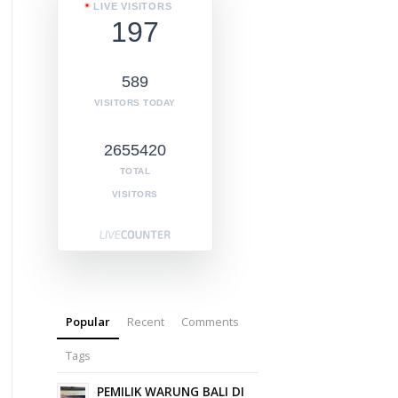
LIVE VISITORS
197
589
VISITORS TODAY
2655420
TOTAL
VISITORS
Popular
Recent
Comments
Tags
PEMILIK WARUNG BALI DI