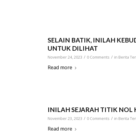
SELAIN BATIK, INILAH KE
UNTUK DILIHAT
/
/
November 24, 2023
0 Comments
in
Berita Ter
Read more
INILAH SEJARAH TITIK NOL
/
/
November 23, 2023
0 Comments
in
Berita Ter
Read more