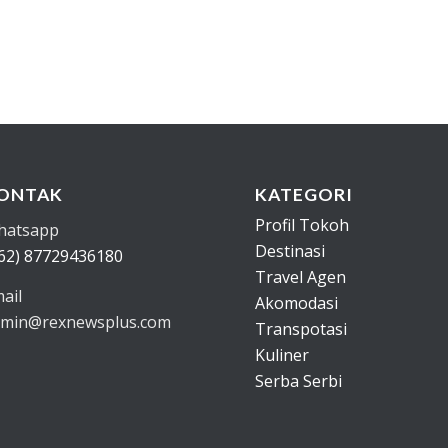
ONTAK
KATEGORI
Profil Tokoh
hatsapp
Destinasi
62) 87729436180
Travel Agen
ail
Akomodasi
min@rexnewsplus.com
Transpotasi
Kuliner
Serba Serbi