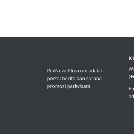
K
W
RexNewsPlus.com adalah
(+
portal berita dan sarana
promosi pariwisata
Em
ad