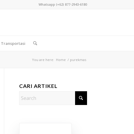
Whatsapp (+62) 877-2943-6180
Transportasi
You are here:
Home
/
purekmas
CARI ARTIKEL