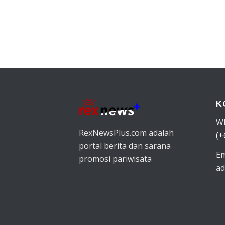
K
W
RexNewsPlus.com adalah
(+
portal berita dan sarana
Em
promosi pariwisata
ad