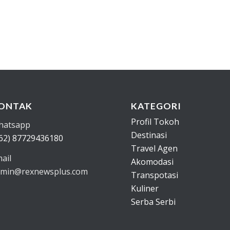
ONTAK
KATEGORI
Profil Tokoh
hatsapp
Destinasi
62) 87729436180
Travel Agen
ail
Akomodasi
min@rexnewsplus.com
Transpotasi
Kuliner
Serba Serbi