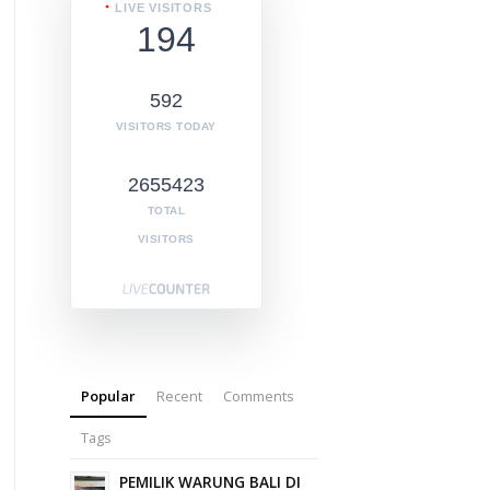
LIVE VISITORS
194
592
VISITORS TODAY
2655423
TOTAL
VISITORS
Popular
Recent
Comments
Tags
PEMILIK WARUNG BALI DI