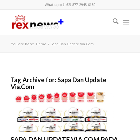
Whatsapp (+62) 877-2943-6180
You are here:
Home
/
Sapa Dan Update Via.Com
Tag Archive for:
Sapa Dan Update
Via.Com
SAPA DAN UPDATE VIA.COM PADA