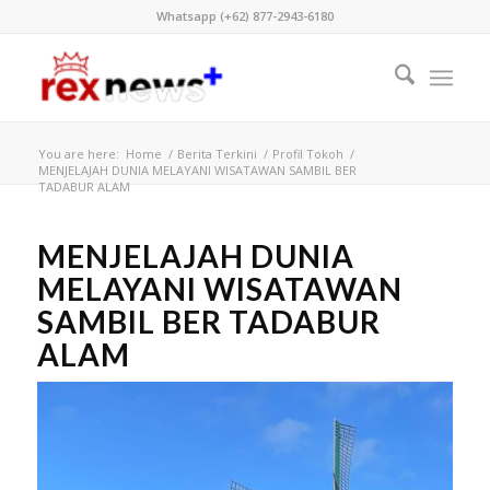
Whatsapp (+62) 877-2943-6180
You are here:
Home
/
Berita Terkini
/
Profil Tokoh
/
MENJELAJAH DUNIA MELAYANI WISATAWAN SAMBIL BER
TADABUR ALAM
MENJELAJAH DUNIA
MELAYANI WISATAWAN
SAMBIL BER TADABUR
ALAM