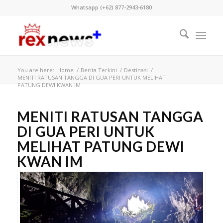
Whatsapp (+62) 877-2943-6180
You are here:
Home
/
Berita Terkini
/
Destinasi
/
MENITI RATUSAN TANGGA DI GUA PERI UNTUK MELIHAT
PATUNG DEWI KWAN IM
MENITI RATUSAN TANGGA
DI GUA PERI UNTUK
MELIHAT PATUNG DEWI
KWAN IM