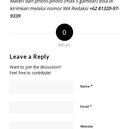
Materi dan photo-photo (max 5 gambar) bisa di
kirimkan melalui nomor WA Redaksi
+62 81320-97-
9339
0
REPLIES
Leave a Reply
Want to join the discussion?
Feel free to contribute!
*
Name
*
Email
Website