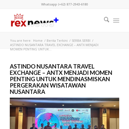
Whatsapp (+62) 877-2943-6180
You are here:
Home
/
Berita Terkini
/
SERBA SERBI
/
ASTINDO NUSANTARA TRAVEL EXCHANGE – ANTX MENJADI
MOMEN PENTING UNTUK...
ASTINDO NUSANTARA TRAVEL
EXCHANGE – ANTX MENJADI MOMEN
PENTING UNTUK MENDINASMISKAN
PERGERAKAN WISATAWAN
NUSANTARA