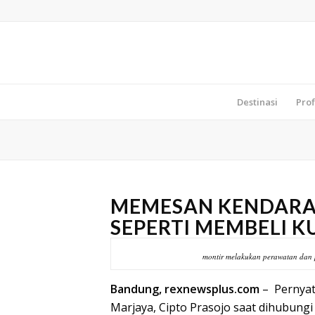
Destinasi
Prof
MEMESAN KENDARA
SEPERTI MEMBELI 
montir melakukan perawatan dan p
Bandung, rexnewsplus.com
– Pernyata
Marjaya, Cipto Prasojo saat dihubungi