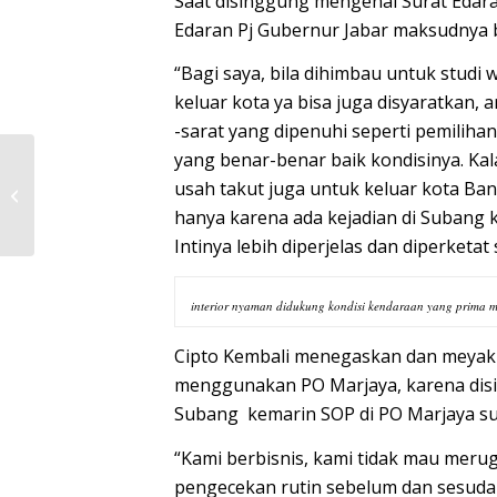
Saat disinggung mengenai Surat Edara
Edaran Pj Gubernur Jabar maksudnya b
“Bagi saya, bila dihimbau untuk studi w
keluar kota ya bisa juga disyaratkan, a
-sarat yang dipenuhi seperti pemilihan
yang benar-benar baik kondisinya. Ka
Nikmati Keseruan K-
usah takut juga untuk keluar kota Band
Beauty Secara
hanya karena ada kejadian di Subang
Langsung di Korea
Intinya lebih diperjelas dan diperketat
interior nyaman didukung kondisi kendaraan yang prima 
Cipto Kembali menegaskan dan meyaki
menggunakan PO Marjaya, karena disin
Subang kemarin SOP di PO Marjaya su
“Kami berbisnis, kami tidak mau merugi
pengecekan rutin sebelum dan sesudah