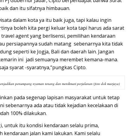
n Pj Gubernur Jabar, Cipto berpendapat bahwa Surat
aik dan itu sifatnya himbauan.
isata dalam kota ya itu baik juga, tapi kalau ingin
rtinya boleh kita pergi keluar kota tapi harus ada sarat
 travel agent yang berlisensi, pemilihan kendaraan
lau persiapannya sudah matang sebenarnya kita tidak
ung seperti ke Jogja, Bali dan daerah lain. Jangan
 kemarin ini jadi semuanya merembet kemana-mana.
 saja syarat -syaratnya,”pungkas Cipto.
menjadikan penumpang nyaman tenang dan menikmati perjalanan (foto dok marjaya)
nkan pada segenap lapisan masyarakat untuk tetap
i sebenarnya ada atau tidak kejadian kecelakaan di
dah 100% dilakukan.
, untuk itu kondisi kendaraan selalu prima,
 kendaraan jalan kami lakukan. Kami selalu