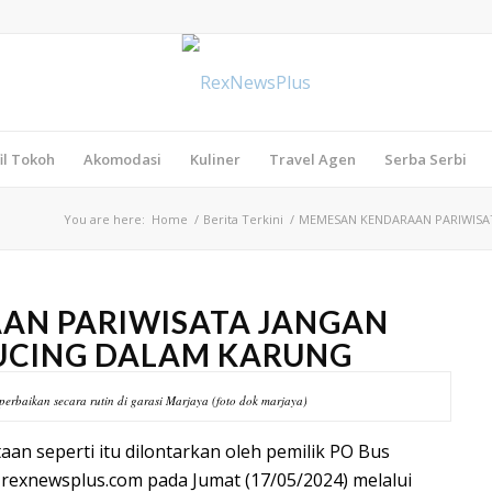
il Tokoh
Akomodasi
Kuliner
Travel Agen
Serba Serbi
You are here:
Home
/
Berita Terkini
/
MEMESAN KENDARAAN PARIWISAT
AN PARIWISATA JANGAN
KUCING DALAM KARUNG
erbaikan secara rutin di garasi Marjaya (foto dok marjaya)
an seperti itu dilontarkan oleh pemilik PO Bus
 rexnewsplus.com pada Jumat (17/05/2024) melalui