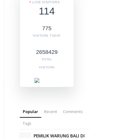
LIVE VISITORS
114
775
VISITORS TODAY
2658429
TOTAL
VISITORS
Popular
Recent
Comments
Tags
PEMILIK WARUNG BALI DI