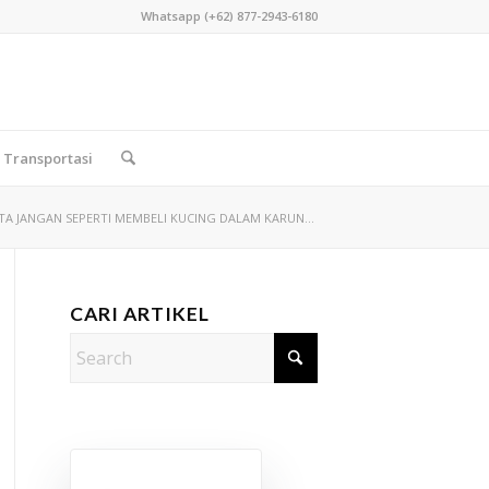
Whatsapp (+62) 877-2943-6180
Transportasi
A JANGAN SEPERTI MEMBELI KUCING DALAM KARUN...
CARI ARTIKEL