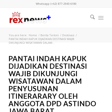
Whatsapp (+62) 877-2943-6180
You are here:
Home
/
Berita Terkini
/
Destinasi
/
PANTAI INDAH KAPUK DIJADIKAN DESTINASI WAJIB
DIKUNJUNGI WISATAWAN DALAM...
PANTAI INDAH KAPUK
DIJADIKAN DESTINASI
WAJIB DIKUNJUNGI
WISATAWAN DALAM
PENYUSUNAN
ITINERARARY OLEH
ANGGOTA DPD ASTINDO
JAWA BARAT