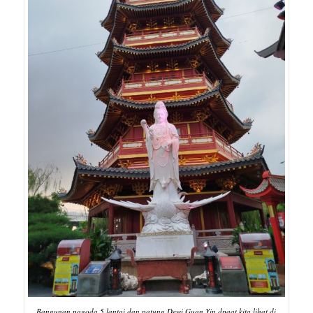
Bangunan pagoda 5 lantai dan patung Dewi Guan Yin dpaat kita lihat di