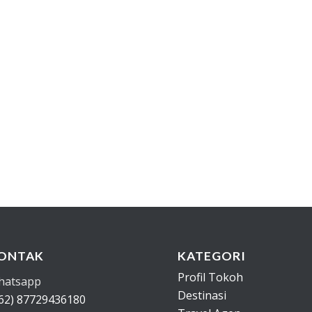
ONTAK
KATEGORI
Profil Tokoh
hatsapp
Destinasi
62) 87729436180