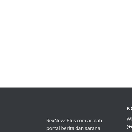
K
W
RexNewsPlus.com adalah
(+
portal berita dan sarana