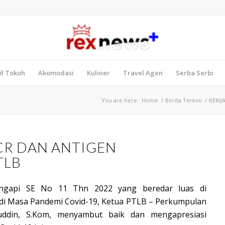
il Tokoh
Akomodasi
Kuliner
Travel Agen
Serba Serbi
You are here:
Home
/
Berita Terkini
/
KEBIJ
CR DAN ANTIGEN
TLB
gapi SE No 11 Thn 2022 yang beredar luas di
di Masa Pandemi Covid-19, Ketua PTLB – Perkumpulan
ddin, S.Kom, menyambut baik dan mengapresiasi