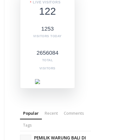
LIVE VISITORS
122
1253
VISITORS TODAY
2656084
TOTAL
VISITORS
Popular
Recent
Comments
Tags
PEMILIK WARUNG BALI DI