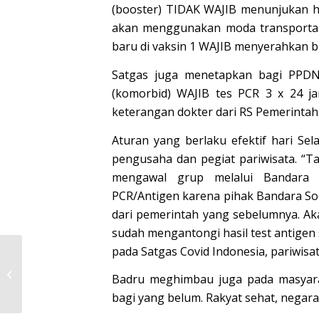
(booster) TIDAK WAJIB menunjukan has
akan menggunakan moda transportasi
baru di vaksin 1 WAJIB menyerahkan buk
Satgas juga menetapkan bagi PPDN 
(komorbid) WAJIB tes PCR 3 x 24 j
keterangan dokter dari RS Pemerintah
Aturan yang berlaku efektif hari Sel
pengusaha dan pegiat pariwisata.
“Ta
mengawal grup melalui Bandara S
PCR/Antigen karena pihak Bandara S
dari pemerintah yang sebelumnya. Ak
sudah mengantongi hasil test antigen
pada Satgas Covid Indonesia, pariwisa
Para Buyers Diajak
Melihat Langsung
Badru meghimbau juga pada masyara
Potensi Pariwisata
bagi yang belum. Rakyat sehat, negara
Blitar