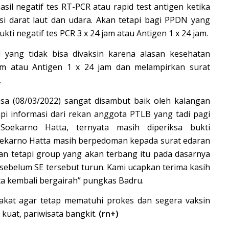
il negatif tes RT-PCR atau rapid test antigen ketika
 darat laut dan udara. Akan tetapi bagi PPDN yang
ti negatif tes PCR 3 x 24 jam atau Antigen 1 x 24 jam.
yang tidak bisa divaksin karena alasan kesehatan
am atau Antigen 1 x 24 jam dan melampirkan surat
.
asa (08/03/2022) sangat disambut baik oleh kalangan
pi informasi dari rekan anggota PTLB yang tadi pagi
oekarno Hatta, ternyata masih diperiksa bukti
oekarno Hatta masih berpedoman kepada surat edaran
an tetapi group yang akan terbang itu pada dasarnya
 sebelum SE tersebut turun. Kami ucapkan terima kasih
ta kembali bergairah” pungkas Badru.
kat agar tetap mematuhi prokes dan segera vaksin
 kuat, pariwisata bangkit.
(rn+)