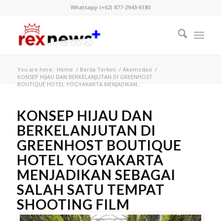
Whatsapp (+62) 877-2943-6180
You are here:
Home
/
Berita Terkini
/
Akomodasi
/
KONSEP HIJAU DAN BERKELANJUTAN DI GREENHOST
BOUTIQUE HOTEL YOGYAKARTA MENJADIKAN...
KONSEP HIJAU DAN
BERKELANJUTAN DI
GREENHOST BOUTIQUE
HOTEL YOGYAKARTA
MENJADIKAN SEBAGAI
SALAH SATU TEMPAT
SHOOTING FILM