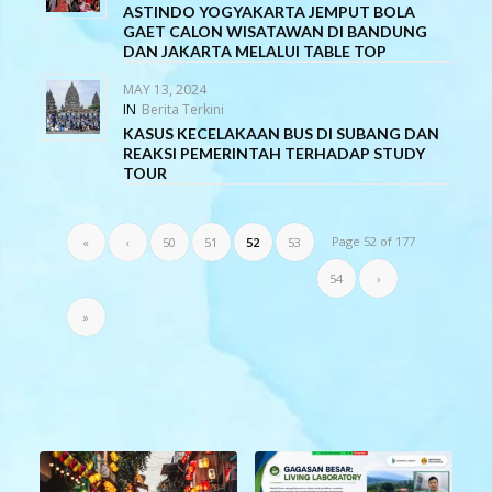
ASTINDO YOGYAKARTA JEMPUT BOLA
GAET CALON WISATAWAN DI BANDUNG
DAN JAKARTA MELALUI TABLE TOP
MAY 13, 2024
IN
Berita Terkini
KASUS KECELAKAAN BUS DI SUBANG DAN
REAKSI PEMERINTAH TERHADAP STUDY
TOUR
Page 52 of 177
«
‹
50
51
52
53
54
›
»