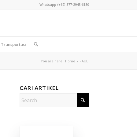
Whatsapp (+62) 877-2943-6180
Transportasi
You are here:
Home
/
PAUL
CARI ARTIKEL