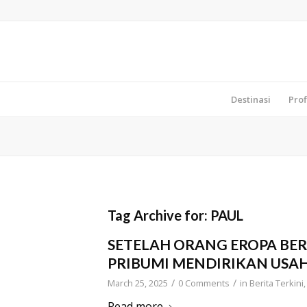
Destinasi
Prof
Tag Archive for:
PAUL
SETELAH ORANG EROPA B
PRIBUMI MENDIRIKAN USA
/
/
March 25, 2025
0 Comments
in
Berita Terkini
Read more