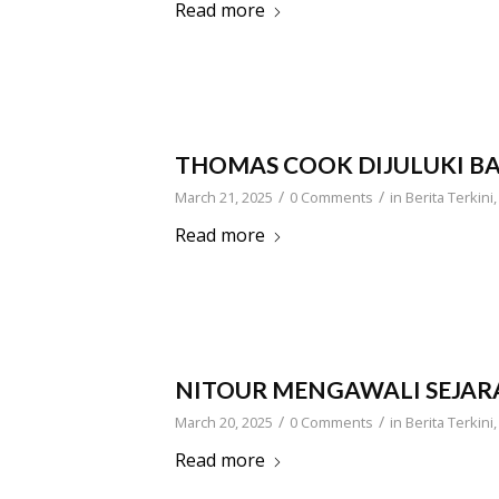
Read more
THOMAS COOK DIJULUKI BA
/
/
March 21, 2025
0 Comments
in
Berita Terkini
Read more
NITOUR MENGAWALI SEJARAH
/
/
March 20, 2025
0 Comments
in
Berita Terkini
Read more