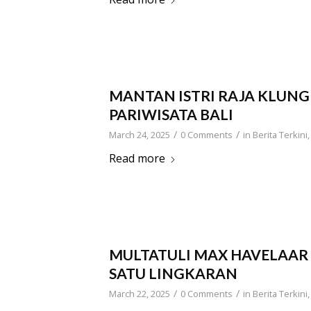
MANTAN ISTRI RAJA KLU
PARIWISATA BALI
/
/
March 24, 2025
0 Comments
in
Berita Terkini
Read more
MULTATULI MAX HAVELAAR 
SATU LINGKARAN
/
/
March 22, 2025
0 Comments
in
Berita Terkini