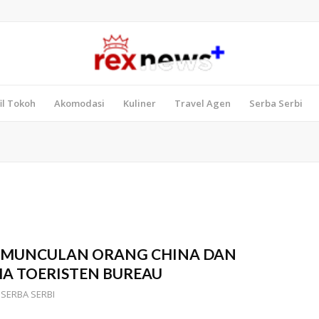
il Tokoh
Akomodasi
Kuliner
Travel Agen
Serba Serbi
ERMUNCULAN ORANG CHINA DAN
HA TOERISTEN BUREAU
,
SERBA SERBI