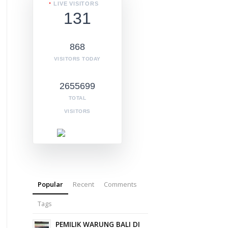
LIVE VISITORS
131
868
VISITORS TODAY
2655699
TOTAL
VISITORS
Popular
Recent
Comments
Tags
PEMILIK WARUNG BALI DI