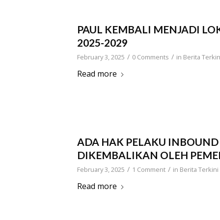
PAUL KEMBALI MENJADI LO
2025-2029
/
/
February 3, 2025
0 Comments
in
Berita Terkin
Read more
ADA HAK PELAKU INBOUND
DIKEMBALIKAN OLEH PEME
/
/
February 3, 2025
1 Comment
in
Berita Terkini
Read more