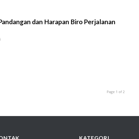
andangan dan Harapan Biro Perjalanan
i
Page 1 of 2
ONTAK
KATEGORI